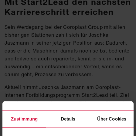
Mit Start2Lead den nächsten
Karriereschritt erreichen
Sein Werdegang bei der Coroplast Group mit allen
bisherigen Stationen zahlt sich für Joschka
Jaszmann in seiner jetzigen Position aus: Dadurch,
dass er die Maschinen damals noch selbst bediente
und teilweise auch reparierte, kennt er sie in- und
auswendig – ein entscheidender Vorteil, wenn es
darum geht, Prozesse zu verbessern.
Aktuell nimmt Joschka Jaszmann am Coroplast-
internen Fortbildungsprogramm Start2Lead teil. Ziel
des Kurses ist es, Nachwuchs-Führungskräfte auf
ihre neue Rolle vorzubereiten. Joschka Jaszmann
freut sich sehr darüber, dass die Coroplast Group
Zustimmung
Details
Über Cookies
sein großes Potential erkannt hat: „
Ich bin gespannt,
was die Zukunft für mich bereithält. Von mir aus