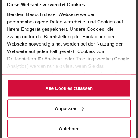
Diese Webseite verwendet Cookies
kann es gerne so weitergehen wie in den letzten 13
Jahren!
“
Bei dem Besuch dieser Webseite werden
personenbezogene Daten verarbeitet und Cookies auf
Ihrem Endgerät gespeichert. Unsere Cookies, die
Die Coroplast Group in
zwingend für die Bereitstellung der Funktionen der
einem Wort
Webseite notwendig sind, werden bei der Nutzung der
Webseite auf jeden Fall gesetzt. Cookies von
Drittanbietern für Analyse- oder Trackingzwecke (Google
Bei dieser Frage überlegt Joschka Jaszmann sehr
Analytics) werden nur aktiviert, wenn Sie das
genau: „
Nach all den Jahren kommen mir einige
entsprechende Häkchen setzen und auf „zulassen“
Begriffe in den Sinn. Ich empfinde die Coroplast
klicken. Mehr dazu (einschließlich der Möglichkeit, die
Group als sehr dynamisch, sehr zukunftsorientiert –
Einwilligungserklärung zu widerrufen) erfahren Sie in
Alle Cookies zulassen
doch da ich mich hier für ein Attribut entscheiden
unserer Datenschutzerklärung.
muss, sage ich: innovativ.
“
Anpassen
Ablehnen