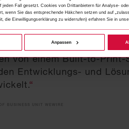
 jeden Fall gesetzt. Cookies von Drittanbietern für Analyse- o
ert, wenn Sie das entsprechende Häkchen setzen und auf „zulas
nden schätzen insbesondere
it, die Einwilligungserklärung zu widerrufen) erfahren Sie in un
reitschaft und Lösungskomp
Anpassen
A
e. So hat sich WeWire in den 
en von einem Built-to-Print-
en Entwicklungs- und Lösu
ickelt.
F BUSINESS UNIT WEWIRE