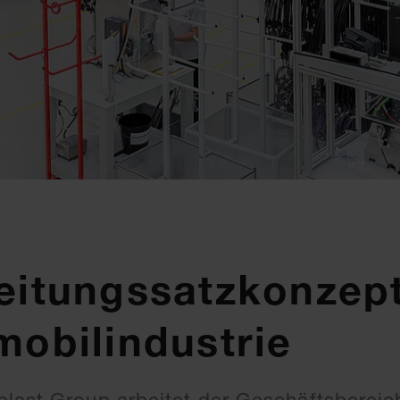
Leitungssatzkonzep
mobilindustrie