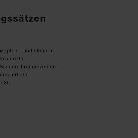
ungssätzen
nzepten – und steuern
b sind die
e Summe ihrer einzelnen
tinuierliche
e 3D-
n