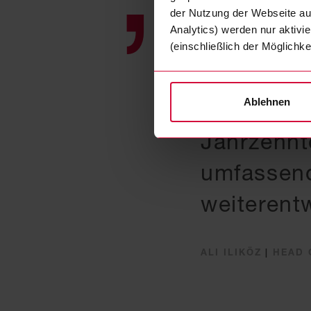
der Nutzung der Webseite auf
Analytics) werden nur aktivi
Unsere Ku
(einschließlich der Möglichke
Servicebe
Ablehnen
Ingenieur
Jahrzehnt
umfassend
weiterentw
ALI ILIKÖZ
|
HEAD O