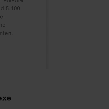
ch WeWire
nd 5.100
ce-
und
nten.
exe