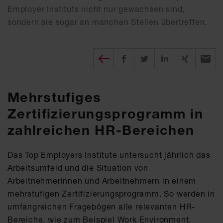
Employer Instituts nicht nur gewachsen sind,
sondern sie sogar an manchen Stellen übertreffen.
Diesen Beitrag teilen
auf Facebook teilen
auf twitter teilen
auf XING tei
per E-
Mehrstufiges
Zertifizierungsprogramm in
zahlreichen HR-Bereichen
Das Top Employers Institute untersucht jährlich das
Arbeitsumfeld und die Situation von
Arbeitnehmerinnen und Arbeitnehmern in einem
mehrstufigen Zertifizierungsprogramm. So werden in
umfangreichen Fragebögen alle relevanten HR-
Bereiche, wie zum Beispiel Work Environment,