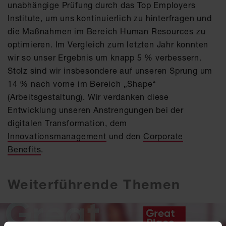
unabhängige Prüfung durch das Top Employers
Institute, um uns kontinuierlich zu hinterfragen und
die Maßnahmen im Bereich Human Resources zu
optimieren. Im Vergleich zum letzten Jahr konnten
wir so unser Ergebnis um knapp 5 % verbessern.
Stolz sind wir insbesondere auf unseren Sprung um
14 % nach vorne im Bereich „Shape“
(Arbeitsgestaltung). Wir verdanken diese
Entwicklung unseren Anstrengungen bei der
digitalen Transformation, dem
Innovationsmanagement
und den
Corporate
Benefits
.
Weiterführende Themen