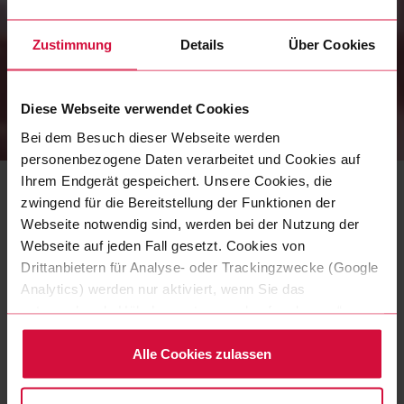
Zustimmung
Details
Über Cookies
Diese Webseite verwendet Cookies
Bei dem Besuch dieser Webseite werden
NEWS
|
22 JUL 2022
personenbezogene Daten verarbeitet und Cookies auf
Die Coroplast Group ist stolz
Ihrem Endgerät gespeichert. Unsere Cookies, die
darauf, ein „Great Place To
zwingend für die Bereitstellung der Funktionen der
Webseite notwendig sind, werden bei der Nutzung der
Work“ zu sein!
Webseite auf jeden Fall gesetzt. Cookies von
Drittanbietern für Analyse- oder Trackingzwecke (Google
Aufgrund zahlreicher Befragungen unserer Mitarbeiter
Analytics) werden nur aktiviert, wenn Sie das
wurde die Coroplast Group als ein "Great Place To Work"
zertifiziert.
entsprechende Häkchen setzen und auf „zulassen“
klicken. Mehr dazu (einschließlich der Möglichkeit, die
MEHR ERFAHREN
Einwilligungserklärung zu widerrufen) erfahren Sie in
Alle Cookies zulassen
unserer Datenschutzerklärung.