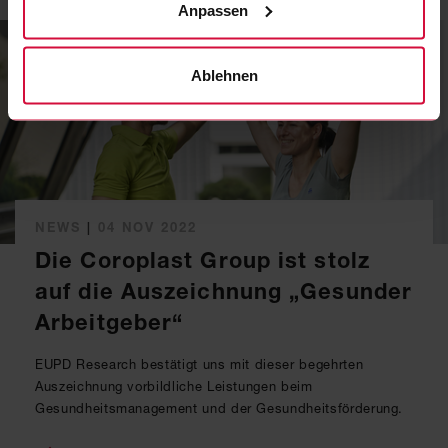
Anpassen
Ablehnen
NEWS
|
04 NOV 2022
Die Coroplast Group ist stolz
auf die Auszeichnung „Gesunder
Arbeitgeber“
EUPD Research bestätigt uns mit dieser begehrten
Auszeichnung vorbildliche Leistungen beim
Gesundheitsmanagement und der Gesundheitsförderung.