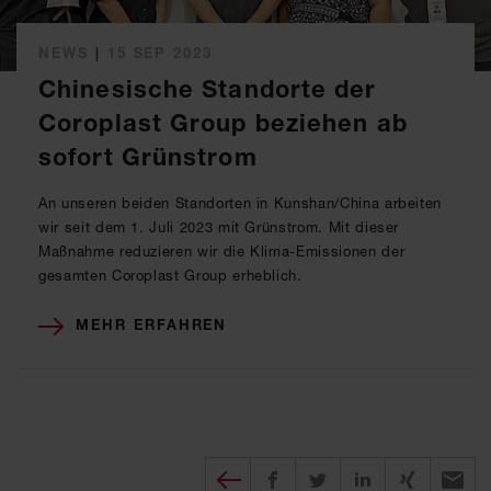
NEWS
|
15 SEP 2023
Chinesische Standorte der
Coroplast Group beziehen ab
sofort Grünstrom
An unseren beiden Standorten in Kunshan/China arbeiten
wir seit dem 1. Juli 2023 mit Grünstrom. Mit dieser
Maßnahme reduzieren wir die Klima-Emissionen der
gesamten Coroplast Group erheblich.
MEHR ERFAHREN
Diesen Beitrag teilen
auf Facebook teilen
auf twitter teilen
auf XING tei
per E-