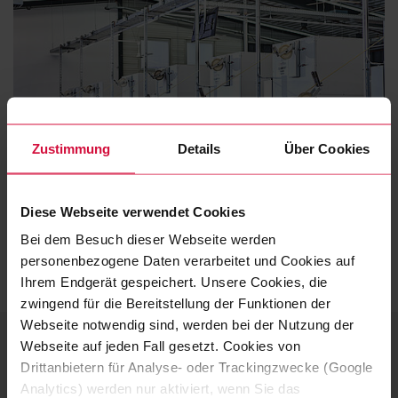
Zustimmung
Details
Über Cookies
Diese Webseite verwendet Cookies
Bei dem Besuch dieser Webseite werden
Neben der Umstellung auf Strom aus erneuerbaren Quellen, versuchen wir
personenbezogene Daten verarbeitet und Cookies auf
kontinuierlich Energie einzusparen und die Energieeffizienz zu erhöhen.
Ihrem Endgerät gespeichert. Unsere Cookies, die
zwingend für die Bereitstellung der Funktionen der
Webseite notwendig sind, werden bei der Nutzung der
Webseite auf jeden Fall gesetzt. Cookies von
IHRE ANSPRECHPARTNERIN
Drittanbietern für Analyse- oder Trackingzwecke (Google
Nachhaltigkeit – Strategie &
Analytics) werden nur aktiviert, wenn Sie das