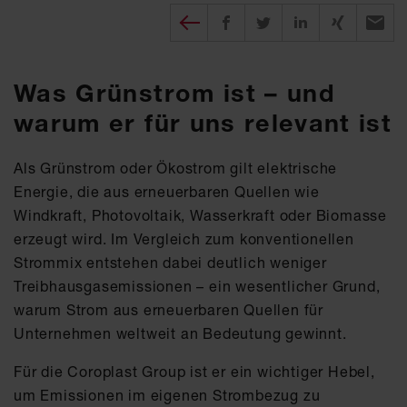
Diesen Beitrag teilen
auf Facebook teilen
auf twitter teilen
auf XING tei
per E-
Was Grünstrom ist – und
warum er für uns relevant ist
Als Grünstrom oder Ökostrom gilt elektrische
Energie, die aus erneuerbaren Quellen wie
Windkraft, Photovoltaik, Wasserkraft oder Biomasse
erzeugt wird. Im Vergleich zum konventionellen
Strommix entstehen dabei deutlich weniger
Treibhausgasemissionen – ein wesentlicher Grund,
warum Strom aus erneuerbaren Quellen für
Unternehmen weltweit an Bedeutung gewinnt.
Für die Coroplast Group ist er ein wichtiger Hebel,
um Emissionen im eigenen Strombezug zu