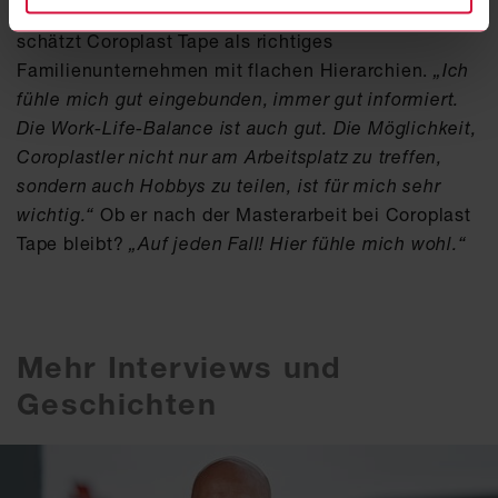
halten“ werden. Denn der Maschinenbauingenieur
schätzt Coroplast Tape als richtiges
Familienunternehmen mit flachen Hierarchien.
„Ich
fühle mich gut eingebunden, immer gut informiert.
Die Work-Life-Balance ist auch gut. Die Möglichkeit,
Coroplastler nicht nur am Arbeitsplatz zu treffen,
sondern auch Hobbys zu teilen, ist für mich sehr
wichtig.“
Ob er nach der Masterarbeit bei Coroplast
Tape bleibt?
„Auf jeden Fall! Hier fühle mich wohl.“
Mehr Interviews und
Geschichten