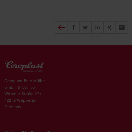
Diesen Beitrag teilen
auf Facebook teilen
auf twitter teilen
auf XING tei
per E-
Coroplast Fritz Müller
GmbH & Co. KG
Wittener Straße 271
42279 Wuppertal
Germany