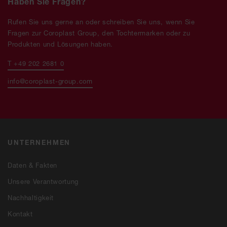
Haben Sie Fragen?
Rufen Sie uns gerne an oder schreiben Sie uns, wenn Sie
Fragen zur Coroplast Group, den Tochtermarken oder zu
Produkten und Lösungen haben.
T +49 202 2681 0
info@coroplast-group.com
UNTERNEHMEN
Daten & Fakten
Unsere Verantwortung
Nachhaltigkeit
Kontakt