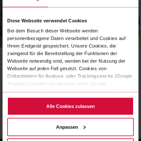
Diese Webseite verwendet Cookies
Bei dem Besuch dieser Webseite werden
personenbezogene Daten verarbeitet und Cookies auf
NEWS
|
13 MAI 2022
Ihrem Endgerät gespeichert. Unsere Cookies, die
Coroplast Tape und der
zwingend für die Bereitstellung der Funktionen der
Webseite notwendig sind, werden bei der Nutzung der
Bergische HC – es geht in die
Webseite auf jeden Fall gesetzt. Cookies von
Verlängerung!
Drittanbietern für Analyse- oder Trackingzwecke (Google
Analytics) werden nur aktiviert, wenn Sie das
Coroplast Tape und der Bergische Handball Club 06
entsprechende Häkchen setzen und auf „zulassen“
verlängern ihre erfolgreiche Partnerschaft bis Sommer
klicken. Mehr dazu (einschließlich der Möglichkeit, die
2024 um weitere zwei weitere Spielzeiten.
Einwilligungserklärung zu widerrufen) erfahren Sie in
Alle Cookies zulassen
MEHR ERFAHREN
unserer Datenschutzerklärung.
Anpassen