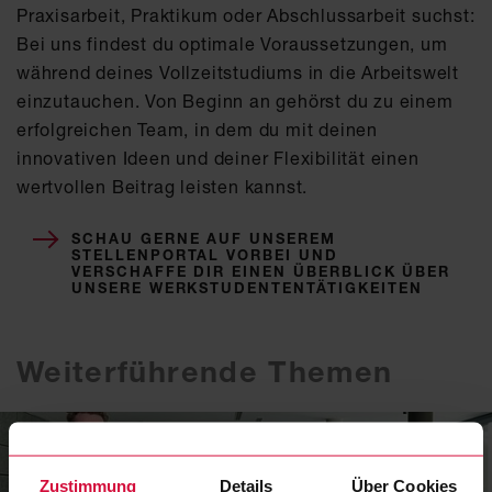
Praxisarbeit, Praktikum oder Abschlussarbeit suchst:
Bei uns findest du optimale Voraussetzungen, um
während deines Vollzeitstudiums in die Arbeitswelt
einzutauchen. Von Beginn an gehörst du zu einem
erfolgreichen Team, in dem du mit deinen
innovativen Ideen und deiner Flexibilität einen
wertvollen Beitrag leisten kannst.
SCHAU GERNE AUF UNSEREM
STELLENPORTAL VORBEI UND
VERSCHAFFE DIR EINEN ÜBERBLICK ÜBER
UNSERE WERKSTUDENTENTÄTIGKEITEN
Weiterführende Themen
Zustimmung
Details
Über Cookies