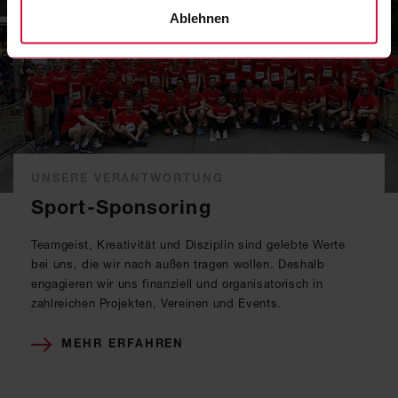
Ablehnen
UNSERE VERANTWORTUNG
Sport-Sponsoring
Teamgeist, Kreativität und Disziplin sind gelebte Werte
bei uns, die wir nach außen tragen wollen. Deshalb
engagieren wir uns finanziell und organisatorisch in
zahlreichen Projekten, Vereinen und Events.
MEHR ERFAHREN