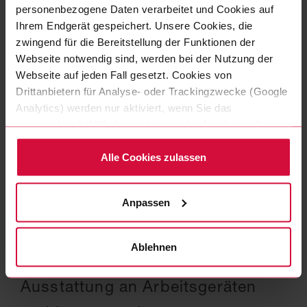
eingesetzt werden, verfügen sie nach der
personenbezogene Daten verarbeitet und Cookies auf
Ihrem Endgerät gespeichert. Unsere Cookies, die
Ausbildung über ein umfassendes Wissen und sind
zwingend für die Bereitstellung der Funktionen der
äußerst vielseitig und flexibel aufgestellt. Das
Webseite notwendig sind, werden bei der Nutzung der
macht sie zum gefragten Experten für viele
Webseite auf jeden Fall gesetzt. Cookies von
Industrien. Jedoch bilden wir unseren Nachwuchs
Drittanbietern für Analyse- oder Trackingzwecke (Google
aus, um ihn zu behalten – deshalb bestehen die
Analytics) werden nur aktiviert, wenn Sie das
besten Übernahmechancen.
entsprechende Häkchen setzen und auf „zulassen“
klicken. Mehr dazu (einschließlich der Möglichkeit, die
Einwilligungserklärung zu widerrufen) erfahren Sie in
Alle Cookies zulassen
unserer Datenschutzerklärung.
Anpassen
Die Azubis erhalten bei uns eine
Ablehnen
überdurchschnittliche
Ausstattung an Arbeitsgeräten